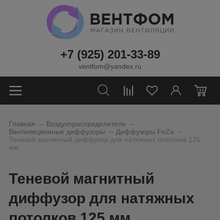
+7 (925) 201-33-89
ventfom@yandex.ru
0
_
_
Главная
Воздухораспределители
_
_
Вентиляционные диффузоры
Диффузоры FoZa
Теневой магнитный диффузор для натяжных потолков 125
мм
Теневой магнитный
диффузор для натяжных
потолков 125 мм