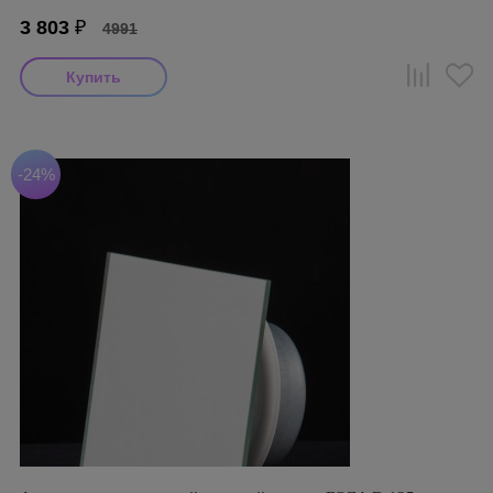
3 803
₽
4991
-24%