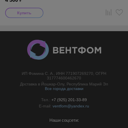
4 500
₽
ИП Фомина С. А., ИНН 771907269270, ОГРН
//}
317774600462670
Доставка в Йошкар-Олу, Республика Марий Эл
Все города доставки
Тел.:
+7 (925) 201-33-89
E-mail:
ventfom@yandex.ru
Наши соцсети: