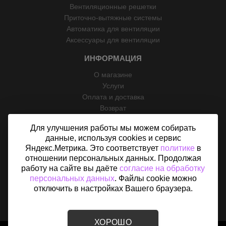
Вентиляционные решетки
Приточно-вытяжные системы
Автоматика для вентиляции
Аксессуары для вентиляции
ИНФОРМАЦИЯ
О магазине
Услуги
Оплата и доставка
Возврат
Отзывы
Для улучшения работы мы можем собирать
Контакты
данные, используя cookies и сервис
Политика конфиденциальности
Яндекс.Метрика. Это соответствует
политике
в
Согласие на обработку персональных данных
отношении персональных данных. Продолжая
Карта сайта
работу на сайте вы даёте
согласие на обработку
персональных данных
. Файлы cookie можно
отключить в настройках Вашего браузера.
ХОРОШО