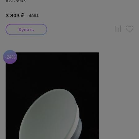
RAL 9003
3 803
₽
4991
-24%