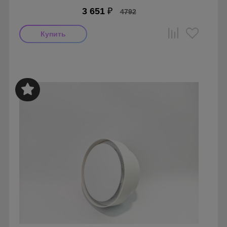
3 651
₽
4792
Производитель: FOZA
Страна производства: Россия.
Серия: Стеклянные Анемостаты FOZA