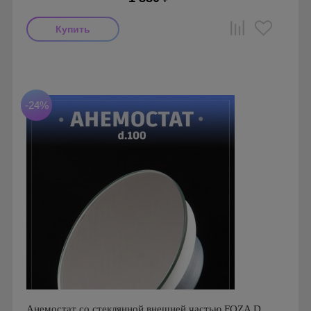
Производитель: FoZa
Страна производства: Россия
-24%
Анемостат со стеклянной внешней частью FOZA D