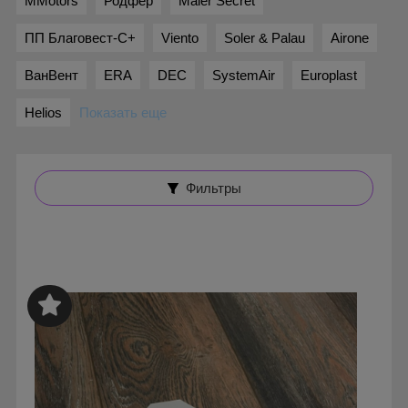
MMotors
Родфер
Maler Secret
ПП Благовест-С+
Viento
Soler & Palau
Airone
ВанВент
ERA
DEC
SystemAir
Europlast
Helios
Показать еще
Фильтры