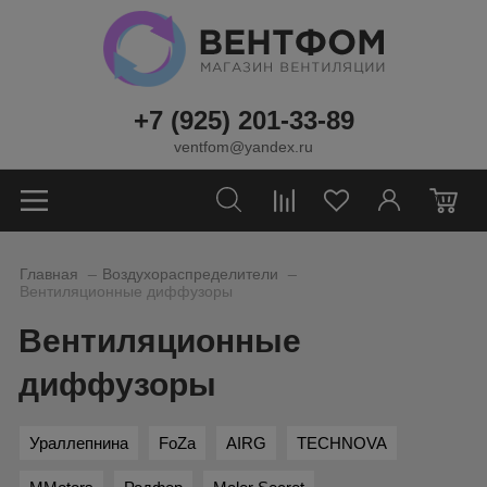
+7 (925) 201-33-89
ventfom@yandex.ru
0
_
_
Главная
Воздухораспределители
Вентиляционные диффузоры
Вентиляционные
диффузоры
Ураллепнина
FoZa
AIRG
TECHNOVA