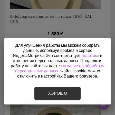
Диффузор на магнитах для потолков ТД100 RAL
1015
1 880
₽
Для улучшения работы мы можем собирать
данные, используя cookies и сервис
Яндекс.Метрика. Это соответствует
политике
в
Производитель: FoZa
отношении персональных данных. Продолжая
Страна производства: Россия
работу на сайте вы даёте
согласие на обработку
персональных данных
. Файлы cookie можно
отключить в настройках Вашего браузера.
ХОРОШО