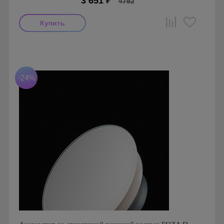
3 651
₽
4792
Производитель: FOZA
Страна производства: Россия.
Серия: Стеклянные Анемостаты FOZA
-24%