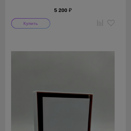
5 200
₽
Производитель: FoZa
Страна производства: Россия
Серия: Теневой диффузор для гипсокартонных потолков