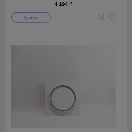
4 194
₽
Производитель: FoZa
Страна производства: Россия
Серия: Теневой диффузор для натяжных потолков