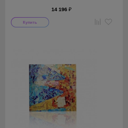
14 196
₽
Мощность: 8 Вт
Производитель: Soler & Palau
Страна производства: Испания
Гарантия: 1 год
Серия: Silent Design, Silent Design 100