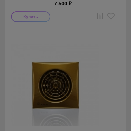
7 500
₽
Мощность: 8 Вт
Производитель: Soler & Palau
Страна производства: Испания
Гарантия: 1 год
Серия: Silent, Silent 100