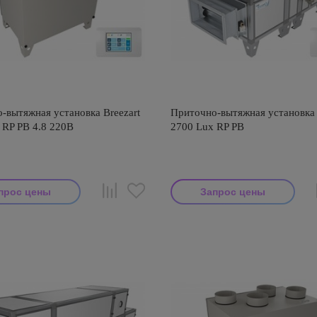
-вытяжная установка Breezart
Приточно-вытяжная установка 
 RP PB 4.8 220В
2700 Lux RP PB
прос цены
Запрос цены
тель: Breezart
Производитель: Breezart