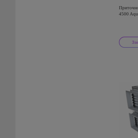
Приточно
4500 Aq
За
Производи