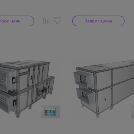
прос цены
Запрос цены
тель: Breezart
Производитель: Breezart