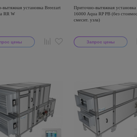
-вытяжная установка Breezart
Приточно-вытяжная установка 
ua RR W
16000 Aqua RP PB (без стоимо
смесит. узла)
прос цены
Запрос цены
тель: Breezart
Производитель: Breezart