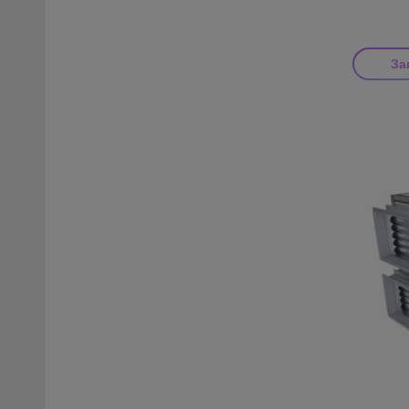
За
Производи