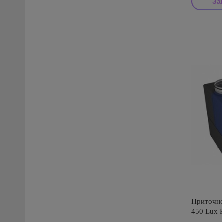
За
Производи
Приточно
450 Lux 