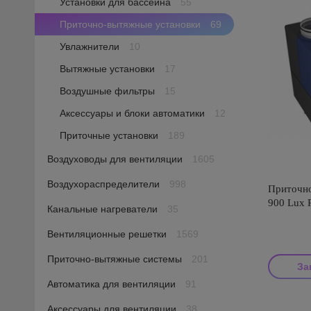
Установки для бассейна
55
Приточно-вытяжные установки
69
Увлажнители
10
Вытяжные установки
17
Воздушные фильтры
15
Аксессуары и блоки автоматики
12
Приточные установки
189
Воздуховоды для вентиляции
1605
Воздухораспределители
998
Приточно
900 Lux 
Канальные нагреватели
35
Вентиляционные решетки
1569
Приточно-вытяжные системы
201
За
Автоматика для вентиляции
91
Производи
Аксессуары для вентиляции
38