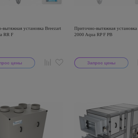
-вытяжная установка Breezart
Приточно-вытяжная установка 
a RR F
2000 Aqua RP F PB
прос цены
Запрос цены
тель: Breezart
Производитель: Breezart