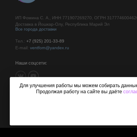
ИП Фомина С. А., ИНН 771907269270, ОГРН 317774600462
//}
Доставка в Йошкар-Олу, Республика Марий Эл
Все города доставки
Тел.:
+7 (925) 201-33-89
E-mail:
ventfom@yandex.ru
Наши соцсети:
Для улучшения работы мы можем собирать данные, 
Продолжая работу на сайте вы даёте
согла
Напишите нам в чат: