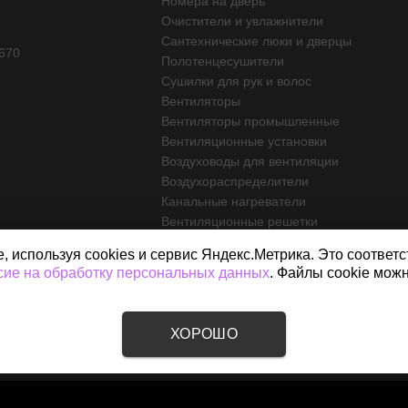
Номера на дверь
Очистители и увлажнители
Сантехнические люки и дверцы
670
Полотенцесушители
Сушилки для рук и волос
Вентиляторы
Вентиляторы промышленные
Вентиляционные установки
Воздуховоды для вентиляции
Воздухораспределители
Канальные нагреватели
Вентиляционные решетки
Приточно-вытяжные системы
используя cookies и сервис Яндекс.Метрика. Это соответс
Автоматика для вентиляции
сие на обработку персональных данных
. Файлы cookie мож
Аксессуары для вентиляции
ХОРОШО